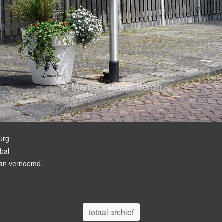
urg
bal
man vernoemd.
totaal archief