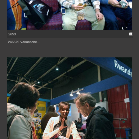
2653
246679-vakantiebe...