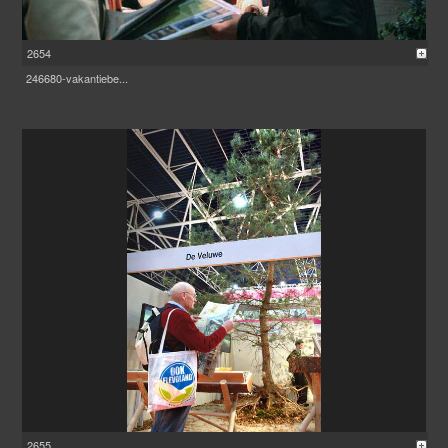
2654
246680-vakantiebe...
2655