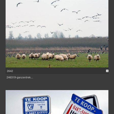
2642
246319-ganzentrek...