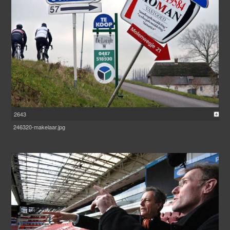
2643
246320-makelaar.jpg