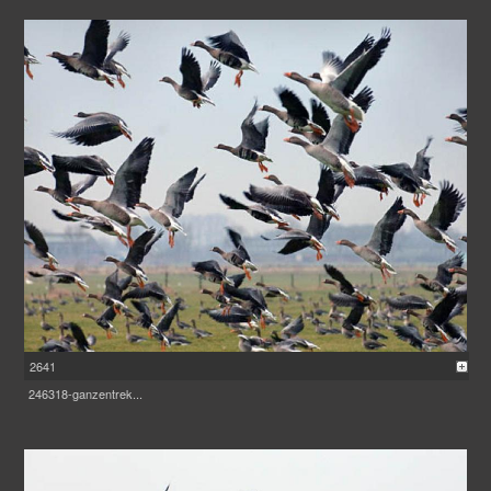
2641
246318-ganzentrek...