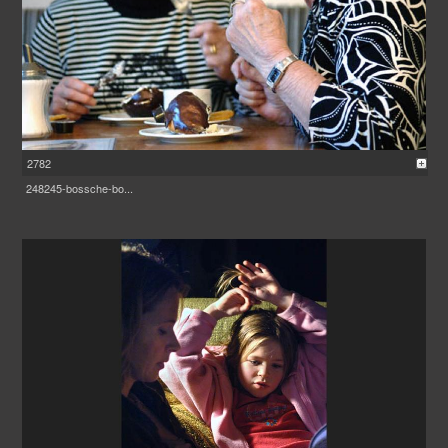
2782
248245-bossche-bo...