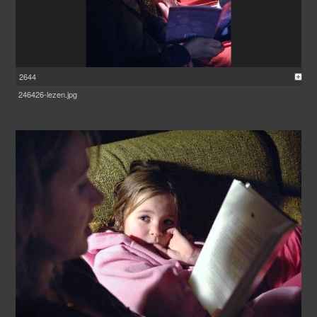
2644
246426-lezen.jpg