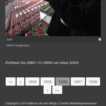
2639
246314-burgemeest...
Zichtbaar foto 28891 t/m 28908 van totaal 32003
<<
<
1604
1605
1606
1607
1608
>
>>
Copyright © 2014 Marcel van den Bergh | Creatie Webdesignkampioen