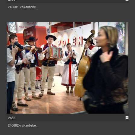
246681-vakantiebe...
2656
246682-vakantiebe...