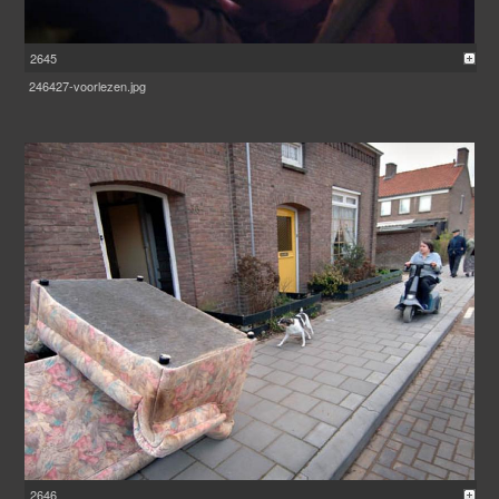
2645
246427-voorlezen.jpg
2646