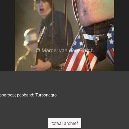
popgroep; popband; Turbonegro
totaal archief