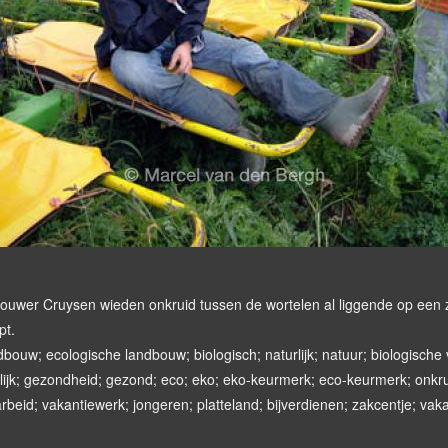
bouwer Cruysen wieden onkruid tussen de wortelen al liggende op een
pt.
bouw; ecologische landbouw; biologisch; naturlijk; natuur; biologische
lijk; gezondheid; gezond; eco; eko; eko-keurmerk; eco-keurmerk; onkru
rbeid; vakantiewerk; jongeren; platteland; bijverdienen; zakcentje; vaka