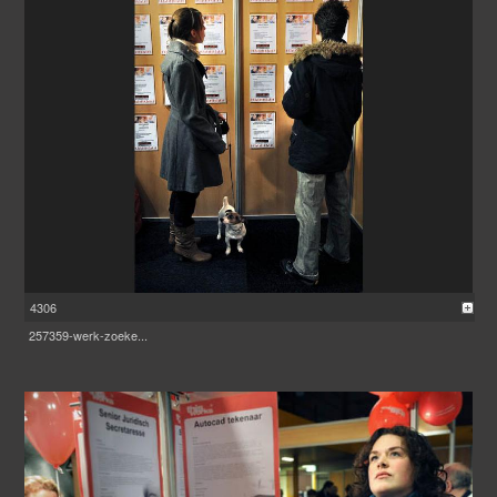
4306
257359-werk-zoeke...