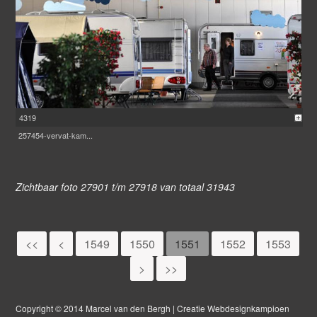
4319
257454-vervat-kam...
Zichtbaar foto 27901 t/m 27918 van totaal 31943
<<
<
1549
1550
1551
1552
1553
>
>>
Copyright © 2014 Marcel van den Bergh | Creatie Webdesignkampioen