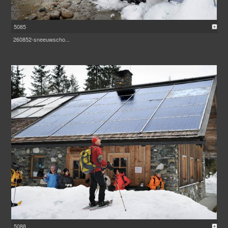
5085
260852-sneeuwscho...
5088