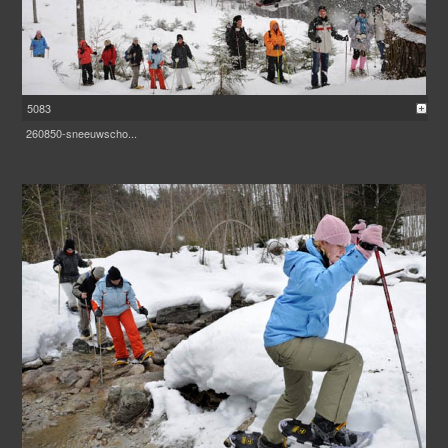
5083
260850-sneeuwscho...