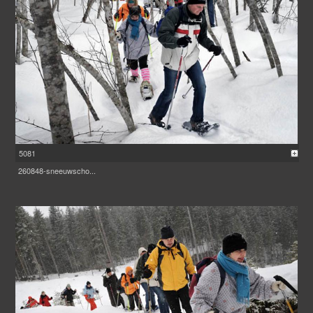
5081
260848-sneeuwscho...