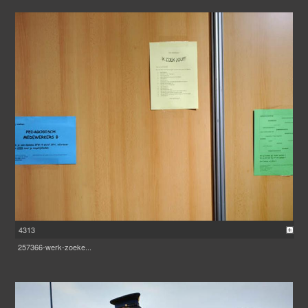
4313
257366-werk-zoeke...