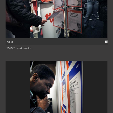
4308
257361-werk-zoeke...