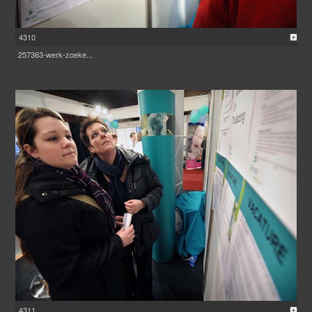
4310
257363-werk-zoeke...
4311