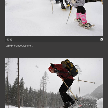
5082
260849-sneeuwscho...