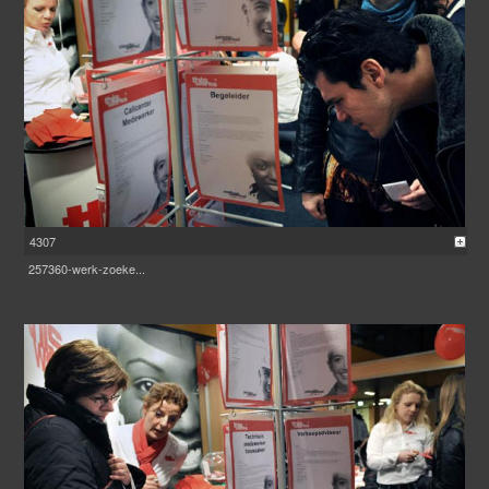
4307
257360-werk-zoeke...