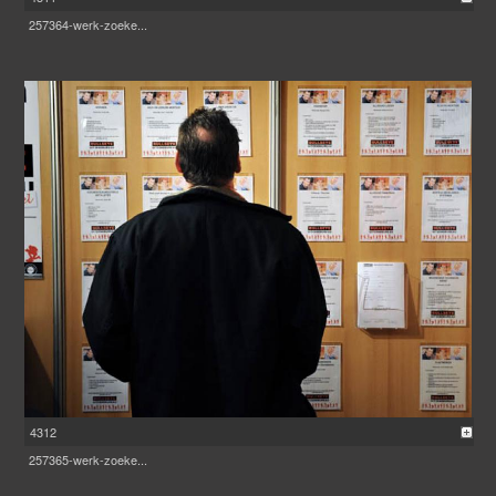
257364-werk-zoeke...
4312
257365-werk-zoeke...