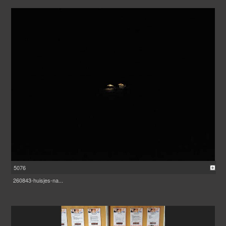
5076
260843-huisjes-na...