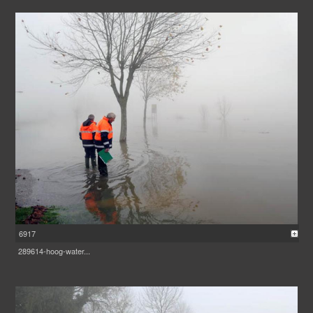
6917
289614-hoog-water...