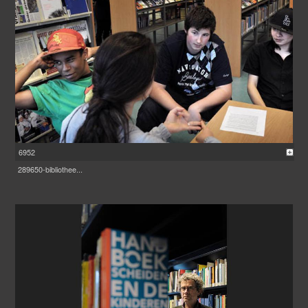
6952
289650-bibliothee...