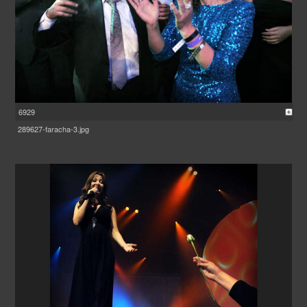
6929
289627-faracha-3.jpg