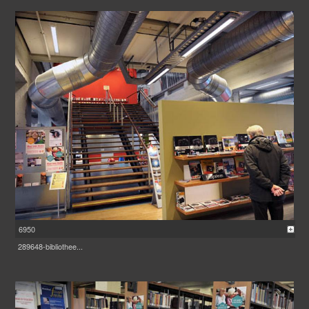
6950
289648-bibliothee...