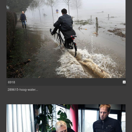
6918
289615-hoog-water...