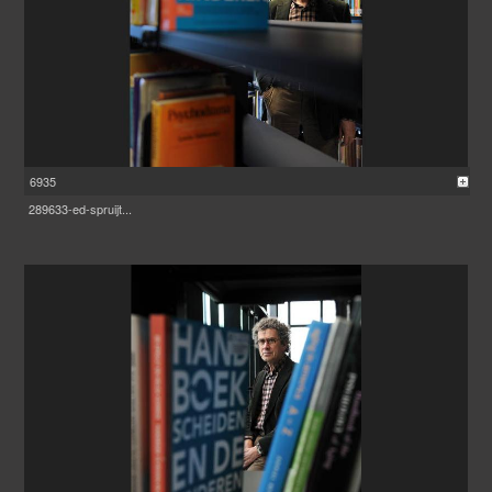
6935
289633-ed-spruijt...