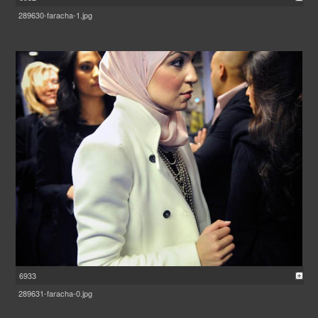
289630-faracha-1.jpg
6933
289631-faracha-0.jpg