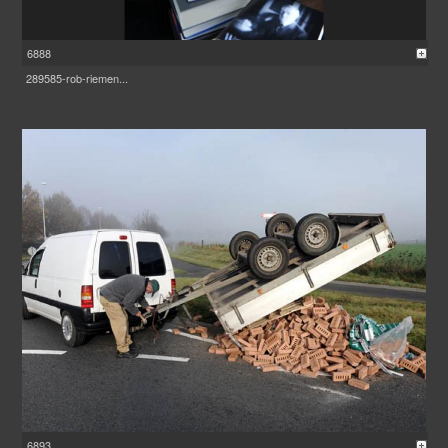
6888
289585-rob-riemen...
6893