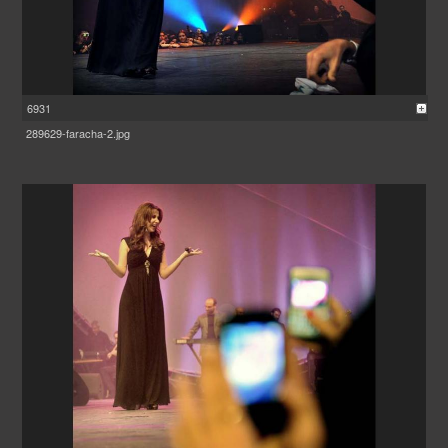
6931
289629-faracha-2.jpg