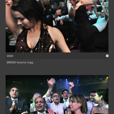
6928
289626-faracha-4.jpg