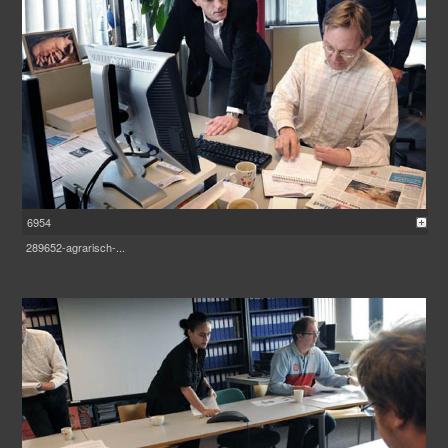
6954
289652-agrarisch-...