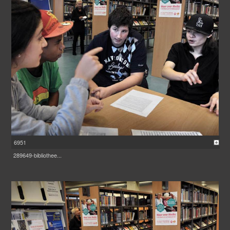
6951
289649-bibliothee...