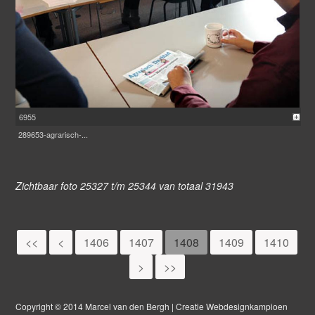
6955
289653-agrarisch-...
Zichtbaar foto 25327 t/m 25344 van totaal 31943
<<
<
1406
1407
1408
1409
1410
>
>>
Copyright © 2014 Marcel van den Bergh | Creatie Webdesignkampioen