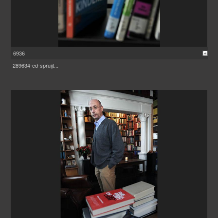
6936
289634-ed-spruijt...