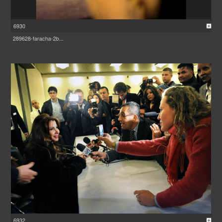
6930
289628-faracha-2b...
6932